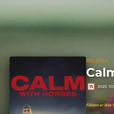
SPILLEFILM
Cal
•
2020
•
100
Filmen er ikke 