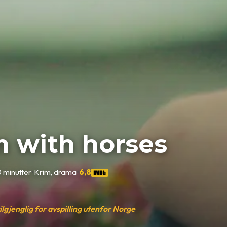
m with horses
 minutter
•
Krim, drama
•
6,8
tilgjenglig for avspilling utenfor Norge