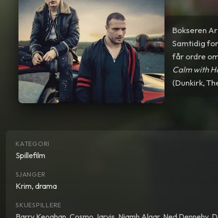
Bokseren Ar
Samtidig for
får ordre om
Calm with H
(Dunkirk, Th
KATEGORI
Spillefilm
SJANGER
Krim, drama
SKUESPILLERE
Barry Keoghan
,
Cosmo Jarvis
,
Niamh Algar
,
Ned Dennehy
,
D