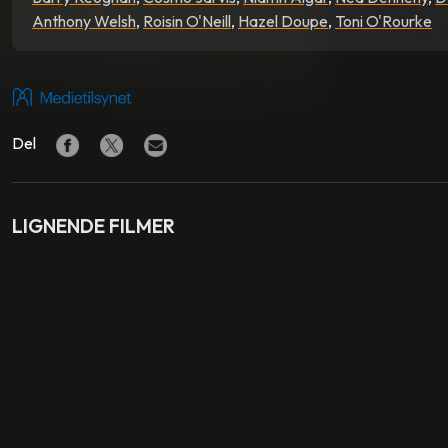
Anthony Welsh
,
Roisin O'Neill
,
Hazel Doupe
,
Toni O'Rourke
Del
LIGNENDE FILMER