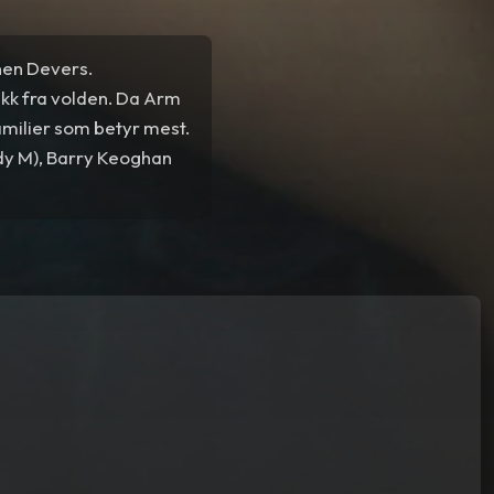
nen Devers.
vekk fra volden. Da Arm
amilier som betyr mest.
ady M), Barry Keoghan