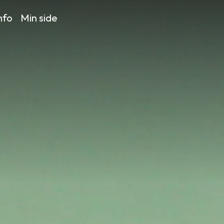
nfo
Min side