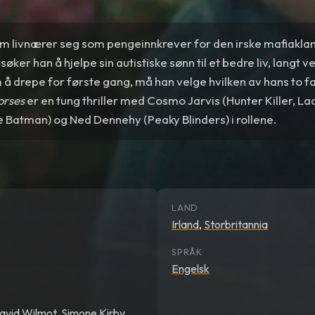
m livnærer seg som pengeinnkrever for den irske mafiakla
søker han å hjelpe sin autistiske sønn til et bedre liv, langt 
 å drepe for første gang, må han velge hvilken av hans to f
orses
er en tung thriller med Cosmo Jarvis (Hunter Killer, L
e Batman) og Ned Dennehy (Peaky Blinders) i rollene.
LAND
Irland
,
Storbritannia
SPRÅK
Engelsk
avid Wilmot
,
Simone Kirby
,