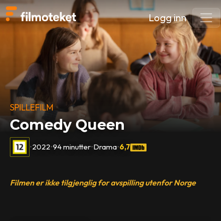
Logg inn
SPILLEFILM
Comedy Queen
•
2022
•
94 minutter
•
Drama
•
6,7
Filmen er ikke tilgjenglig for avspilling utenfor Norge