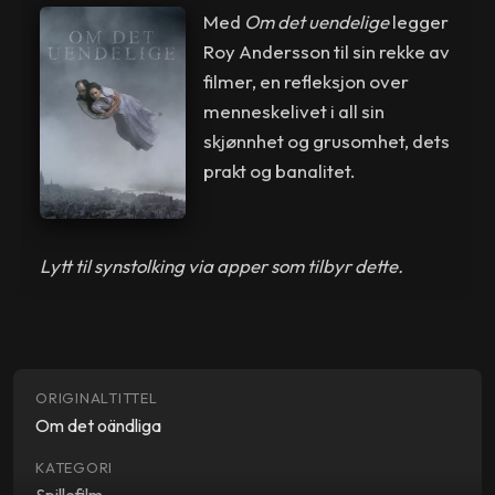
Med
Om det uendelige
legger
Roy Andersson til sin rekke av
filmer, en refleksjon over
menneskelivet i all sin
skjønnhet og grusomhet, dets
prakt og banalitet.
Lytt til synstolking via apper som tilbyr dette.
ORIGINALTITTEL
Om det oändliga
KATEGORI
Spillefilm