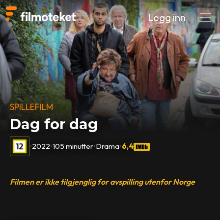
Logg inn
SPILLEFILM
Dag for dag
•
2022
•
105 minutter
•
Drama
•
6,4
Filmen er ikke tilgjenglig for avspilling utenfor Norge