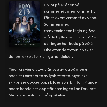
Elvira på 12 år er på
sommerleir, men rommet hun
får er oversvømmet av vann.
Sammen med
romvenninnene Meja og Bea
må de bytte rom til Rom 213 -
der ingen har bodd på 60 år!
Like etter de flytter inn skjer
det en rekke uforklarlige hendelser.
Ting forsvinner. Lys slår seg av og på uten at
noen er i nærheten av lysbryteren. Mystiske
skikkelser dukker opp i bilder som blir tatt. Mange
andre hendelser oppstår som ingen kan forklare.
Men mindre du tror på spøkelser..