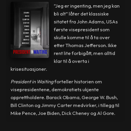
”Jeg er ingenting, men jeg kan
bli alt” låter det klassiske
sitatet fra John Adams, USAs
første visepresident som
skulle komme til å ta over
etter Thomas Jefferson. Ikke
rent lite forbigått, men alltid
klar til å overta i
krisesituasjoner.
President in Waiting
forteller historien om
visepresidentene, demokratiets ukjente
opprettholdere. Barack Obama, George W. Bush,
Bill Clinton og Jimmy Carter medvirker, i tillegg til
Mike Pence, Joe Biden, Dick Cheney og Al Gore.