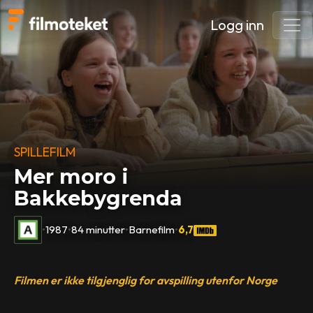
Logg inn
SPILLEFILM
Mer moro i
Bakkebygrenda
•
1987
•
84 minutter
•
Barnefilm
•
6,7
Filmen er ikke tilgjenglig for avspilling utenfor Norge