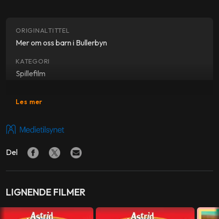
ORIGINALTITTEL
Mer om oss barn i Bullerbyn
KATEGORI
Spillefilm
SJANGER
Les mer
Barnefilm
SKUESPILLERE
Ellen Demérus
,
Harald Lönnbro
,
Anna Sahlin
,
Lisa
Del
Bergström
,
Henrik Larsson
,
Dickson Wendenius
FORFATTER
Astrid Lindgren
LIGNENDE FILMER
REGI