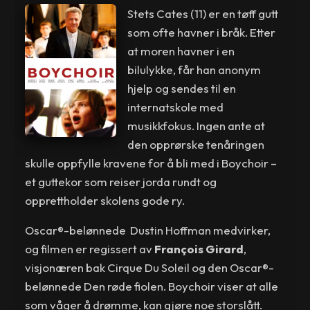
Stets Cates (11) er en tøff gutt
som ofte havner i bråk. Etter
at moren havner i en
bilulykke, får han anonym
hjelp og sendes til en
internatskole med
musikkfokus. Ingen ante at
den opprørske tenåringen
skulle oppfylle kravene for å bli med i Boychoir –
et guttekor som reiser jorda rundt og
opprettholder skolens gode ry.
Oscar®-belønnede Dustin Hoffman medvirker,
og filmen er regissert av
François Girard
,
visjonæren bak Cirque Du Soleil og den Oscar®-
belønnede Den røde fiolen. Boychoir viser at alle
som våger å drømme, kan gjøre noe storslått.