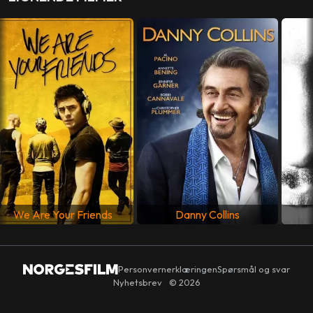
MANUS
Ben Ripley
LAND
Canada
,
USA
SPRÅK
Engelsk
We Are Your Friends
Danny Collins
Personvernerklæringen
Spørsmål og svar
Nyhetsbrev
© 2026