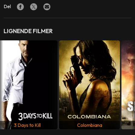
REGI
Del
Neil Marshall
PRODUSENT
Christian Colson
,
Robert Jones
LIGNENDE FILMER
MANUS
Neil Marshall
LAND
Frankrike
,
Storbritannia
,
USA
SPRÅK
Engelsk
3 Days to Kill
Colombiana