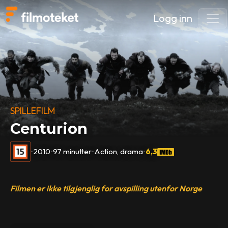
Logg inn
SPILLEFILM
Centurion
•
2010
•
97 minutter
•
Action, drama
•
6,3
Filmen er ikke tilgjenglig for avspilling utenfor Norge