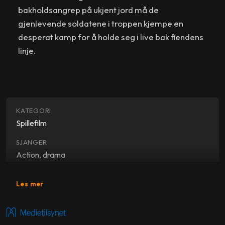
bakholdsangrep på ukjent jord må de
gjenlevende soldatene i troppen kjempe en
desperat kamp for å holde seg i live bak fiendens
linje.
KATEGORI
Spillefilm
SJANGER
Action, drama
SKUESPILLERE
Les mer
Michael Fassbender
,
Andreas Wisniewski
,
Dave
Legeno
,
Axelle Carolyn