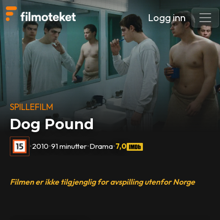
Logg inn
SPILLEFILM
Dog Pound
•
2010
•
91 minutter
•
Drama
•
7,0
Filmen er ikke tilgjenglig for avspilling utenfor Norge