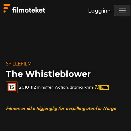
Logg inn
SPILLEFILM
The Whistleblower
•
2010
•
112 minutter
•
Action, drama, krim
•
7,1
Filmen er ikke tilgjenglig for avspilling utenfor Norge