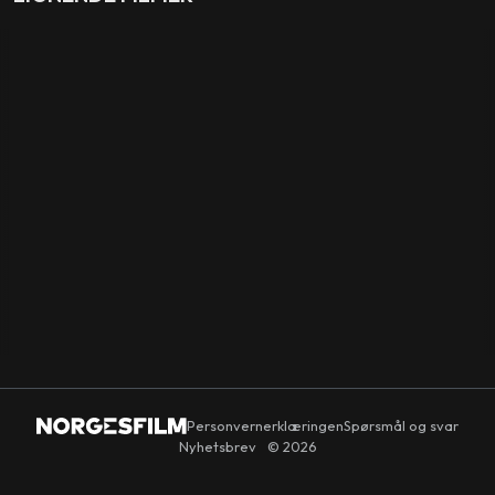
Nokas
Hummingbird
MANUS
Larysa Kondracki
,
Eilis Kirwan
LAND
Canada
,
Tyskland
SPRÅK
Engelsk
Personvernerklæringen
Spørsmål og svar
Nyhetsbrev
© 2026