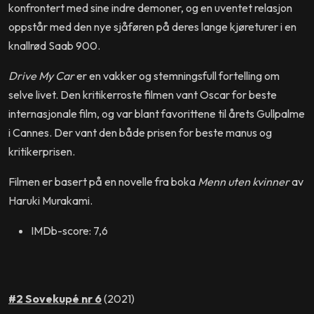
konfrontert med sine indre demoner, og en uventet relasjon
oppstår med den nye sjåføren på deres lange kjøreturer i en
knallrød Saab 900.
Drive My Car
er en vakker og stemningsfull fortelling om
selve livet. Den kritikerroste filmen vant Oscar for beste
internasjonale film, og var blant favorittene til årets Gullpalme
i Cannes. Der vant den både prisen for beste manus og
kritikerprisen.
Filmen er basert på en novelle fra boka
Menn uten kvinner
av
Haruki Murakami.
IMDb-score: 7,6
#2 Sovekupé nr 6
(2021)