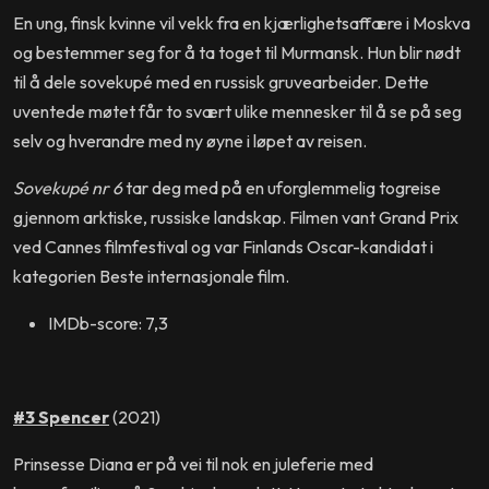
En ung, finsk kvinne vil vekk fra en kjærlighetsaffære i Moskva
og bestemmer seg for å ta toget til Murmansk. Hun blir nødt
til å dele sovekupé med en russisk gruvearbeider. Dette
uventede møtet får to svært ulike mennesker til å se på seg
selv og hverandre med ny øyne i løpet av reisen.
Sovekupé nr 6
tar deg med på en uforglemmelig togreise
gjennom arktiske, russiske landskap. Filmen vant Grand Prix
ved Cannes filmfestival og var Finlands Oscar-kandidat i
kategorien Beste internasjonale film.
IMDb-score: 7,3
#3 Spencer
(2021)
Prinsesse Diana er på vei til nok en juleferie med