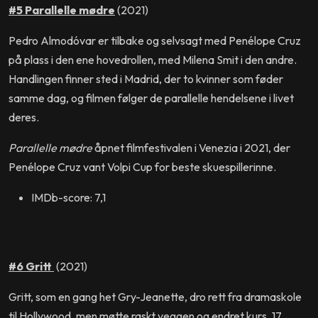
#5 Parallelle mødre
(2021)
Pedro Almodóvar er tilbake og selvsagt med Penélope Cruz
på plass i den ene hovedrollen, med Milena Smit i den andre.
Handlingen finner sted i Madrid, der to kvinner som føder
samme dag, og filmen følger de parallelle hendelsene i livet
deres.
Parallelle mødre
åpnet filmfestivalen i Venezia i 2021, der
Penélope Cruz vant Volpi Cup for beste skuespillerinne.
IMDb-score: 7,1
#6 Gritt
(2021)
Gritt, som en gang het Gry-Jeanette, dro rett fra dramaskole
til Hollywood, men møtte raskt veggen og endret kurs. 17