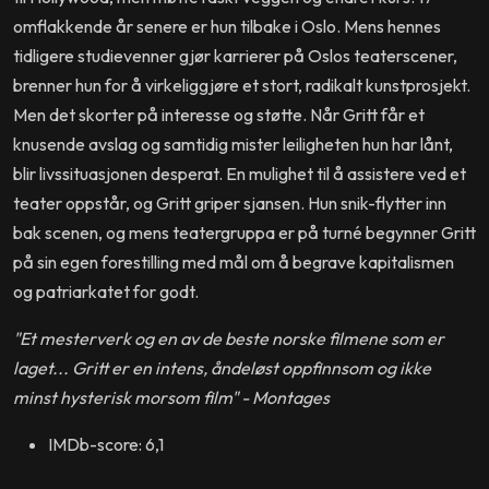
omflakkende år senere er hun tilbake i Oslo. Mens hennes
tidligere studievenner gjør karrierer på Oslos teaterscener,
brenner hun for å virkeliggjøre et stort, radikalt kunstprosjekt.
Men det skorter på interesse og støtte. Når Gritt får et
knusende avslag og samtidig mister leiligheten hun har lånt,
blir livssituasjonen desperat. En mulighet til å assistere ved et
teater oppstår, og Gritt griper sjansen. Hun snik-flytter inn
bak scenen, og mens teatergruppa er på turné begynner Gritt
på sin egen forestilling med mål om å begrave kapitalismen
og patriarkatet for godt.
"Et mesterverk og en av de beste norske filmene som er
laget... Gritt er en intens, åndeløst oppfinnsom og ikke
minst hysterisk morsom film" - Montages
IMDb-score: 6,1