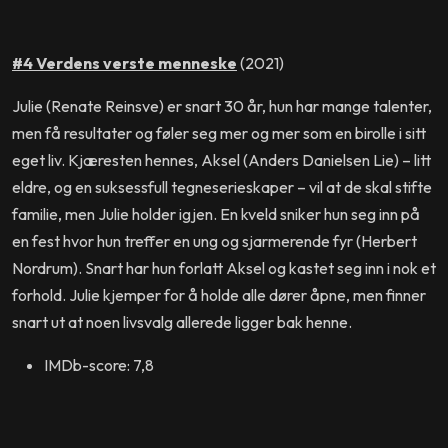
#4 Verdens verste menneske
(2021)
Julie (Renate Reinsve) er snart 30 år, hun har mange talenter,
men få resultater og føler seg mer og mer som en birolle i sitt
eget liv. Kjæresten hennes, Aksel (Anders Danielsen Lie) – litt
eldre, og en suksessfull tegneserieskaper – vil at de skal stifte
familie, men Julie holder igjen. En kveld sniker hun seg inn på
en fest hvor hun treffer en ung og sjarmerende fyr (Herbert
Nordrum). Snart har hun forlatt Aksel og kastet seg inn i nok et
forhold. Julie kjemper for å holde alle dører åpne, men finner
snart ut at noen livsvalg allerede ligger bak henne.
IMDb-score: 7,8