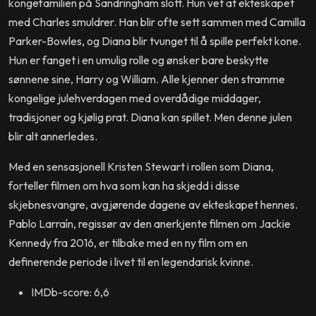
kongefamilien på Sandringham slott. Hun vet at ekteskapet
med Charles smuldrer. Han blir ofte sett sammen med Camilla
Parker-Bowles, og Diana blir tvunget til å spille perfekt kone.
Hun er fanget i en umulig rolle og ønsker bare beskytte
sønnene sine, Harry og William. Alle kjenner den stramme
kongelige julehverdagen med overdådige middager,
tradisjoner og kjølig prat. Diana kan spillet. Men denne julen
blir alt annerledes.
Med en sensasjonell Kristen Stewart i rollen som Diana,
forteller filmen om hva som kan ha skjedd i disse
skjebnesvangre, avgjørende dagene av ekteskapet hennes.
Pablo Larraín, regissør av den anerkjente filmen om Jackie
Kennedy fra 2016, er tilbake med en ny film om en
definerende periode i livet til en legendarisk kvinne.
IMDb-score: 6,6