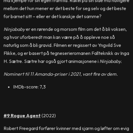
må kjempe for sin egen framtid. Rakel på sin side må navigere
mellom det hun mener er det beste for seg selv og det beste
for barnet sitt – eller er det kanskje det samme?
Ninjababy
er en rørende og morsom film om det å bli voksen,
og hvor uforberedt man kan være på å oppleve noe så
naturlig som å bli gravid. Filmen er regissert av Yngvild Sve
Flikke, og er basert på tegneserieromanen Fallteknikk av Inga
H. Sætre. Sætre har også gjort animasjonene i
Ninjababy.
Nominert til 11 Amanda-priser i 2021, vant fire av dem.
IMDb-score: 7,3
#9 Rogue Agent
(2022)
Robert Freegard forfører kvinner med sjarm og løfter om evig