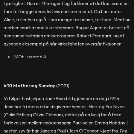
kjærlighet. Han er MI5-agent og forklarer at det kan være en
fare for begge deres liv hvis noe kommer ut. Da han møter
Alice, faller hun også, som mange før henne, for ham. Men hun
merker snart at noe ikke stemmer. Rogue Agent er basert på
den sanne historien om bedrageren Robert Freegard, og et
gysende eksempel på når virkeligheten overgår fiksjonen.
IMDb-score: 6,4
#10 Mothering Sunday
(2021)
Vi følger hushjelpen Jane Fairchild gjennom en dag i 1924.
Jane har fri mens arbeidsgiverne hennes, Herr og Fru Niven
(Colin Firth og Olivia Colman), deltar på en lunsj for å feire
forlovelsen mellom naboens sønn Paul og en Emma Hobday. I
nesten syv år har Jane og Paul (Josh O'Connor, kjent fra
The