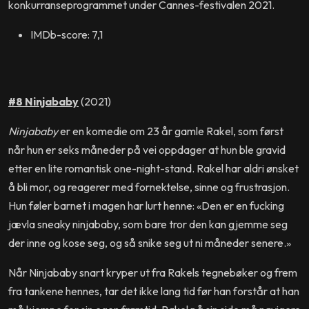
konkurranseprogrammet under Cannes-festivalen 2021.
IMDb-score: 7,1
#8 Ninjababy
(2021)
Ninjababy
er en komedie om 23 år gamle Rakel, som først
når hun er seks måneder på vei oppdager at hun ble gravid
etter en lite romantisk one-night-stand. Rakel har aldri ønsket
å bli mor, og reagerer med fornektelse, sinne og frustrasjon.
Hun føler barnet i magen har lurt henne: «Den er en fucking
jævla sneaky ninjababy, som bare tror den kan gjemme seg
der inne og kose seg, og så snike seg ut ni måneder senere.»
Når Ninjababy snart kryper ut fra Rakels tegnebøker og frem
fra tankene hennes, tar det ikke lang tid før han forstår at han