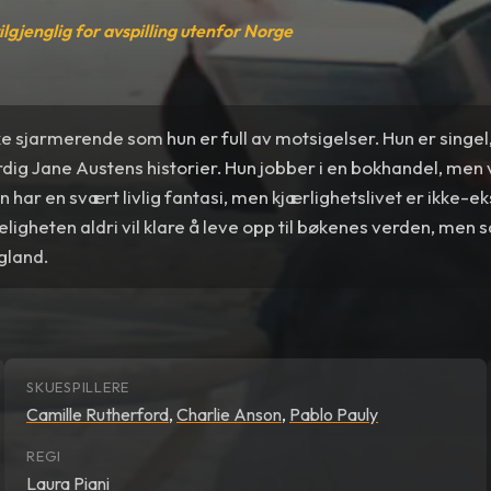
tilgjenglig for avspilling utenfor Norge
ke sjarmerende som hun er full av motsigelser. Hun er sin
ig Jane Austens historier. Hun jobber i en bokhandel, men vil
un har en svært livlig fantasi, men kjærlighetslivet er ikke-e
igheten aldri vil klare å leve opp til bøkenes verden, men så 
gland.
SKUESPILLERE
Camille Rutherford
,
Charlie Anson
,
Pablo Pauly
REGI
Laura Piani