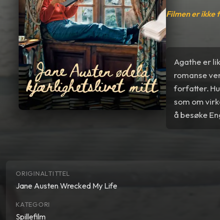
Filmen er ikke 
Agathe er li
romanse verd
forfatter. H
som om virkel
å besøke En
ORIGINALTITTEL
Jane Austen Wrecked My Life
KATEGORI
Spillefilm