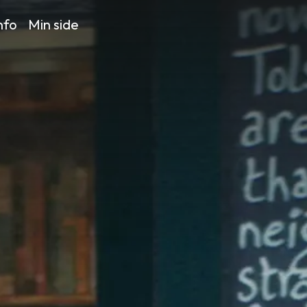
nfo
Min side