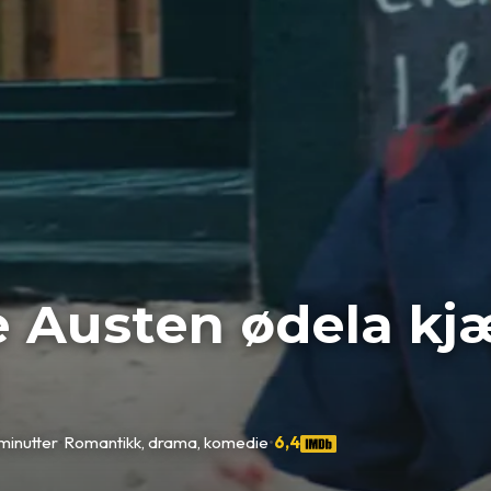
 Austen ødela kjæ
minutter
•
Romantikk, drama, komedie
•
6,4