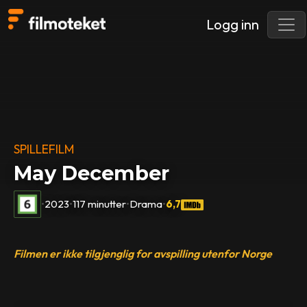
Logg inn
SPILLEFILM
May December
•
2023
•
117 minutter
•
Drama
•
6,7
Filmen er ikke tilgjenglig for avspilling utenfor Norge