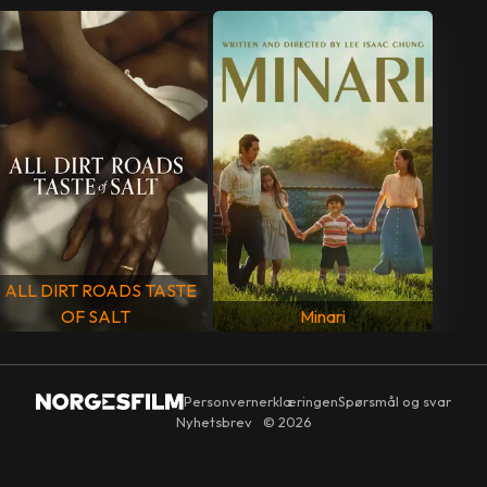
USA
SPRÅK
Engelsk
ALL DIRT ROADS TASTE
OF SALT
Minari
Personvernerklæringen
Spørsmål og svar
Nyhetsbrev
© 2026