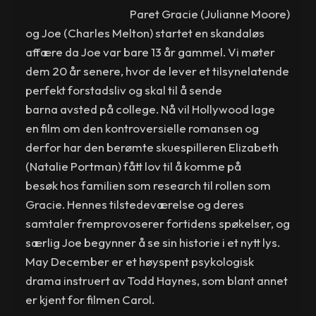
Paret Gracie (Julianne Moore)
og Joe (Charles Melton) startet en skandaløs
affære da Joe var bare 13 år gammel. Vi møter
dem 20 år senere, hvor de lever et tilsynelatende
perfekt forstadsliv og skal til å sende
barna avsted på college. Nå vil Hollywood lage
en film om den kontroversielle romansen og
derfor har den berømte skuespilleren Elizabeth
(Natalie Portman) fått lov til å komme på
besøk hos familien som research til rollen som
Gracie. Hennes tilstedeværelse og deres
samtaler fremprovoserer fortidens spøkelser, og
særlig Joe begynner å se sin historie i et nytt lys.
May December er et høyspent psykologisk
drama instruert av Todd Haynes, som blant annet
er kjent for filmen Carol.