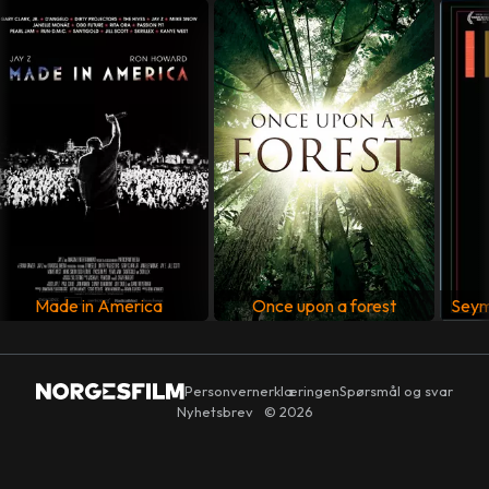
USA
SPRÅK
Engelsk
Made in America
Once upon a forest
Seym
Personvernerklæringen
Spørsmål og svar
Nyhetsbrev
© 2026