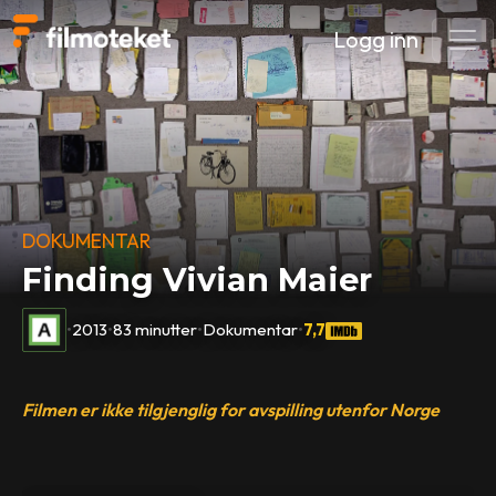
Logg inn
DOKUMENTAR
Finding Vivian Maier
•
2013
•
83 minutter
•
Dokumentar
•
7,7
Filmen er ikke tilgjenglig for avspilling utenfor Norge