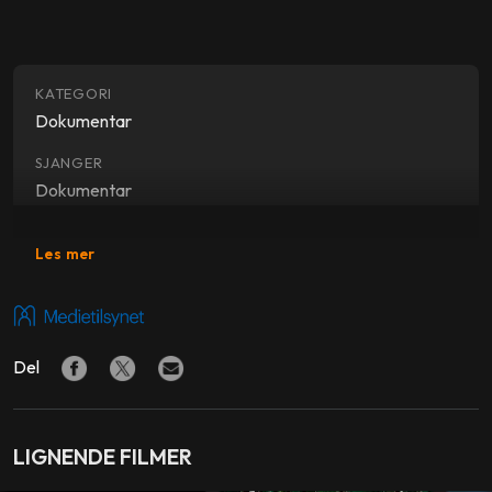
KATEGORI
Dokumentar
SJANGER
Dokumentar
REGI
Les mer
John Maloof
,
Charlie Siskel
PRODUSENT
John Maloof
,
Charlie Siskel
Del
MANUS
John Maloof
,
Charlie Siskel
LIGNENDE FILMER
LAND