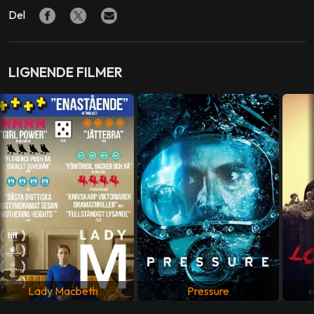
Michael Caine
,
Donald Sutherland
,
Robert Duvall
,
Jenny
Del
Agutter
,
Donald Pleasance
REGI
John Sturges
LIGNENDE FILMER
MANUS
Tom Mankiewicz
LAND
Storbritannia
SPRÅK
Engelsk
Lady Macbeth
Pressure