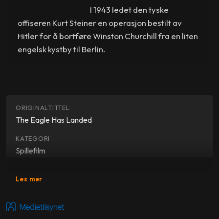
I 1943 ledet den tyske
offiseren Kurt Steiner en operasjon bestilt av
Hitler for å bortføre Winston Churchill fra en liten
engelsk kystby til Berlin.
ORIGINALTITTEL
The Eagle Has Landed
KATEGORI
Spillefilm
SJANGER
Les mer
Drama, thriller
SKUESPILLERE