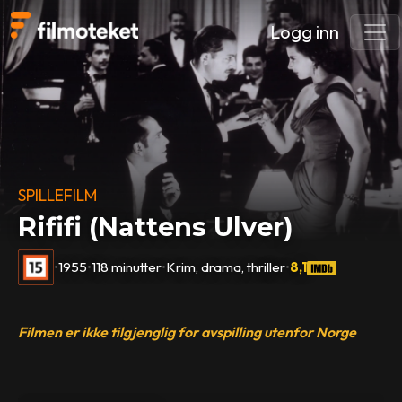
Logg inn
SPILLEFILM
Rififi (Nattens Ulver)
•
1955
•
118 minutter
•
Krim, drama, thriller
•
8,1
Filmen er ikke tilgjenglig for avspilling utenfor Norge