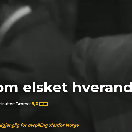
om elsket hverand
minutter
•
Drama
•
8,0
tilgjenglig for avspilling utenfor Norge