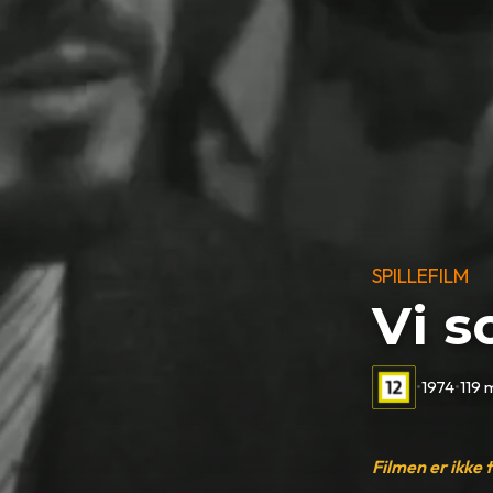
SPILLEFILM
Vi s
•
1974
•
119 
Filmen er ikke 