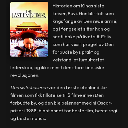
Historien om Kinas siste
keiser, Puyi. Han blir tatt som
krigsfange av Den røde armé,
og i fengselet sitter han og
ser tilbake på livet sitt. Et liv
som har vært preget av Den
forbudte bys prakt og
velstand, et tumultartet
lederskap, og ikke minst den store kinesiske
revolusjonen.
Den siste keiseren
var den første utenlandske
filmen som fikk tillatelse til å filme inne i Den
forbudte by, og den ble belønnet med ni Oscar-
priser i 1988, blant annet for beste film, beste regi
og beste manus.