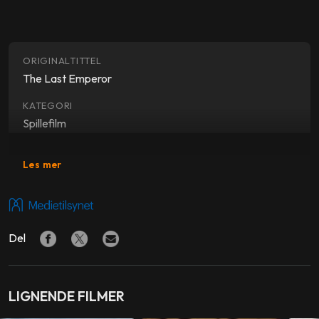
ORIGINALTITTEL
The Last Emperor
KATEGORI
Spillefilm
SJANGER
Les mer
Biografi, drama
SKUESPILLERE
John Lone
,
Joan Chen
,
Peter O'Toole
Del
REGI
Bernardo Bertolucci
LIGNENDE FILMER
PRODUSENT