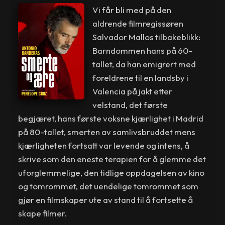
Vi får bli med på den
aldrende filmregissøren
Salvador Mallos tilbakeblikk:
Barndommen hans på 60-
tallet, da han emigrert med
foreldrene til en landsby i
Valencia på jakt etter
velstand, det første
begjæret, hans første voksne kjærlighet i Madrid
på 80-tallet, smerten av samlivsbruddet mens
kjærligheten fortsatt var levende og intens, å
skrive som den eneste terapien for å glemme det
uforglemmelige, den tidlige oppdagelsen av kino
og tomrommet, det uendelige tomrommet som
gjør en filmskaper ute av stand til å fortsette å
skape filmer.