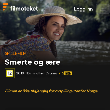
Logg inn
SPILLEFILM
Smerte og ære
•
2019
•
113 minutter
•
Drama
•
7,5
Filmen er ikke tilgjenglig for avspilling utenfor Norge