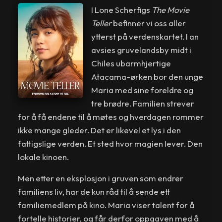
I Lone Scherfigs
The Movie
Teller
befinner vi oss aller
ytterst på verdenskartet. I an
avsies gruvelandsby midt i
Chiles ubarmhjertige
Atacama-ørken bor den unge
Maria med sine foreldre og
tre brødre. Familien strever
for å få endene til å møtes og hverdagen rommer
ikke mange gleder. Det er likevel et lys i den
fattigslige verden. Et sted hvor magien lever. Den
lokale kinoen.
Men etter en eksplosjon i gruven som endrer
familiens liv, har de kun råd til å sende ett
familiemedlem på kino. Maria viser talent for å
fortelle historier, og får derfor oppgaven med å