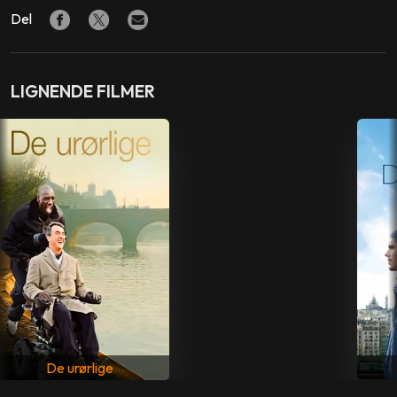
Jean Reno
,
Anna Galiena
,
Chloé Jouannet
,
Hugo
Del
Dessioux
,
Aure Atika
,
Lukas Pelissier
,
Tom Leeb
,
Hugues Aufray
,
Charlotte de Turckheim
REGI
LIGNENDE FILMER
Roselyne Bosch
De usedvanlige
PRODUSENT
Alain Goldman
,
Catherine Morisse
FOTO
Stéphane Le Parc
MANUS
Roselyne Bosch
LAND
Frankrike
De urørlige
SPRÅK
Fransk