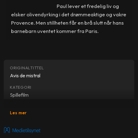
Paul lever et fredelig liv og
elsker olivendyrking i det drømmeaktige og vakre
Provence. Men stillheten får en brå slutt når hans
barnebarn uventet kommer fra Paris.
ORIGINALTITTEL
Avis de mistral
KATEGORI
Spillefilm
SJANGER
Les mer
Drama, komedie
SKUESPILLERE