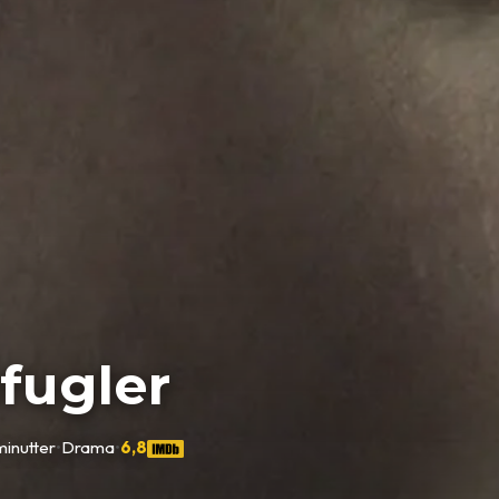
fugler
minutter
•
Drama
•
6,8