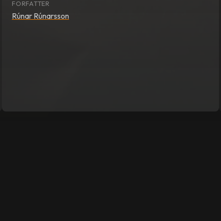
FORFATTER
Rúnar Rúnarsson