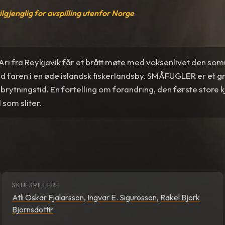
tilgjenglig for avspilling utenfor Norge
 Ari fra Reykjavik får et brått møte med voksenlivet den s
faren i en øde islandsk fiskerlandsby. SMÅFUGLER er et gr
brytningstid. En fortelling om forandring, den første store 
 som sliter.
SKUESPILLERE
Atli Oskar Fjalarsson
,
Ingvar E. Sigurosson
,
Rakel Bjork
Bjornsdottir