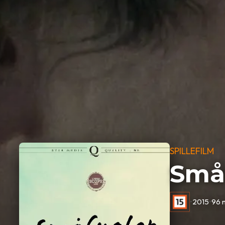
SPILLEFILM
Små
•
2015
•
96 