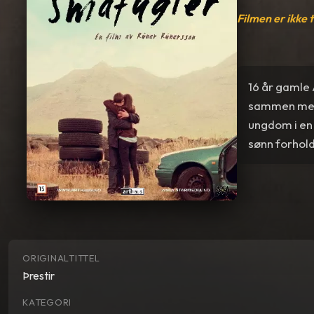
Filmen er ikke 
16 år gamle
sammen med 
ungdom i en 
sønn forhold
ORIGINALTITTEL
Þrestir
KATEGORI