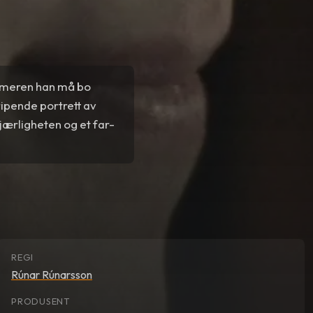
ommeren han må bo
ipende portrett av
kjærligheten og et far-
REGI
Rúnar Rúnarsson
PRODUSENT