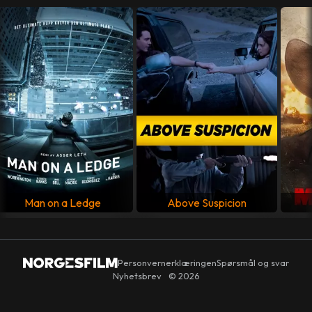
MANUS
John J. McLaughlin
LAND
USA
SPRÅK
Engelsk
Man on a Ledge
Above Suspicion
Personvernerklæringen
Spørsmål og svar
Nyhetsbrev
© 2026