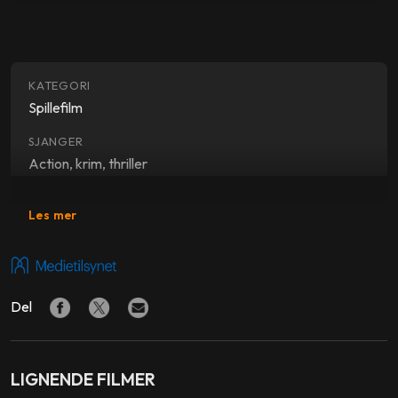
KATEGORI
Spillefilm
SJANGER
Action, krim, thriller
SKUESPILLERE
Les mer
Jason Statham
,
Jennifer Lopez
,
Michael Chiklis
,
Wendell
Pierce
,
Bobby Cannavale
,
Nick Nolte
REGI
Del
Taylor Hackford
PRODUSENT
Les Alexander
LIGNENDE FILMER