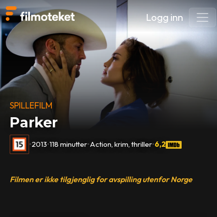
Logg inn
SPILLEFILM
Parker
•
2013
•
118 minutter
•
Action, krim, thriller
•
6,2
Filmen er ikke tilgjenglig for avspilling utenfor Norge