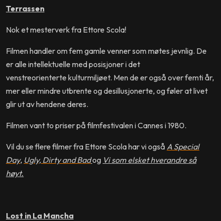
Terrassen
Nok et mesterverk fra Ettore Scola!
Filmen handler om fem gamle venner som møtes jevnlig. De
er alle intellektuelle med posisjoner i det
venstreorienterte kulturmiljøet. Men de er også over femti år,
mer eller mindre utbrente og desillusjonerte, og føler at livet
glir ut av hendene deres.
Filmen vant to priser på filmfestivalen i Cannes i 1980.
Vil du se flere filmer fra Ettore Scola har vi også
A Special
Day
,
Ugly, Dirty and Bad
og
Vi som elsket hverandre så
høyt.
Lost in La Mancha