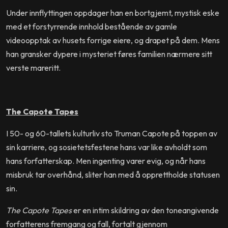
Under innflyttingen oppdager han en bortgjemt, mystisk eske
med et forstyrrende innhold bestående av gamle
videoopptak av husets forrige eiere, og drapet på dem. Mens
han gransker dypere i mysteriet føres familien nærmere sitt
verste mareritt.
The Capote Tapes
I 50- og 60-tallets kulturliv sto Truman Capote på toppen av
sin karriere, og sosietetsfestene hans var like avholdt som
hans forfatterskap. Men ingenting varer evig, og når hans
misbruk tar overhånd, sliter han med å opprettholde statusen
sin.
The Capote Tapes
er en intim skildring av den toneangivende
forfatterens fremgang og fall, fortalt gjennom