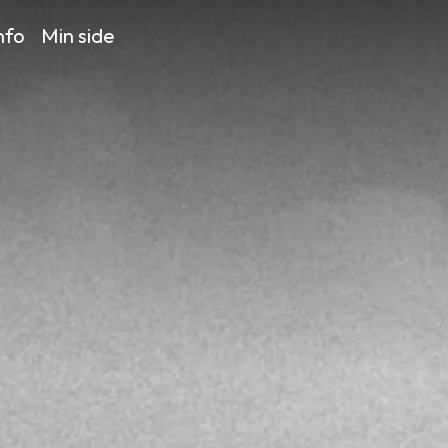
nfo
Min side