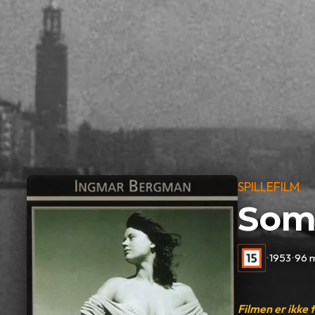
SPILLEFILM
Som
•
1953
•
96 m
Filmen er ikke 