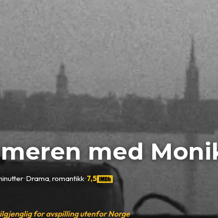
meren med Moni
inutter
•
Drama, romantikk
•
7,5
tilgjenglig for avspilling utenfor Norge