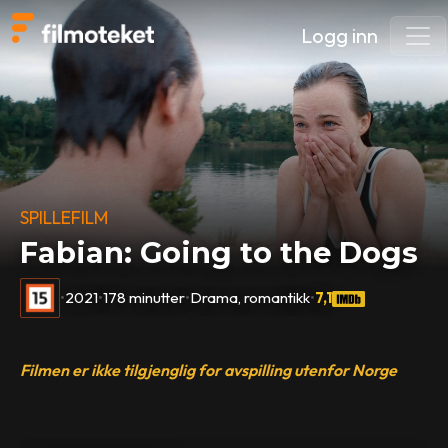
Logg inn
SPILLEFILM
Fabian: Going to the Dogs
•
2021
•
178 minutter
•
Drama, romantikk
•
7,1
Filmen er ikke tilgjenglig for avspilling utenfor Norge