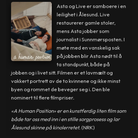
Asta og Live er samboere i en
leilighet i Ålesund. Live
restaurerer gamle stoler,
mens Asta jobber som
journalist i Sunnmørsposten. I
møte med en vanskelig sak
på jobben blir Asta nødt til å
ta standpunkt, både på
jobben og i livet sitt. Filmen er et lavmælt og
vakkert portrett av de to kvinnene og ikke minst
byen og rommet de beveger seg i. Den ble
nominert til flere filmpriser.
«A Human Position» er en kunstferdig liten film som
både tar oss med inn i en stille sorgprosess og lar
Ålesund skinne på kinolerretet.
(NRK)