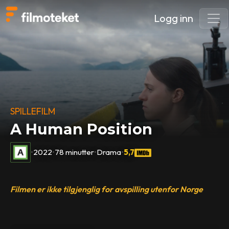
Logg inn
SPILLEFILM
A Human Position
•
2022
•
78 minutter
•
Drama
•
5,7
Filmen er ikke tilgjenglig for avspilling utenfor Norge