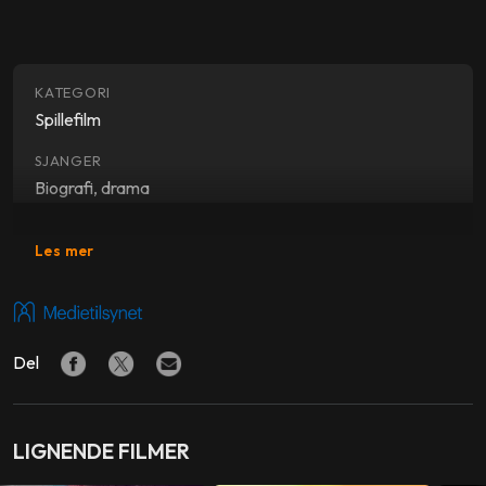
KATEGORI
Spillefilm
SJANGER
Biografi, drama
SKUESPILLERE
Les mer
Paul Bettany
,
Jennifer Connelly
,
Benedict Cumberbatch
FORFATTER
Randal Keynes
Del
PRODUSENT
Jeremy Thomas
LIGNENDE FILMER
MUSIKK