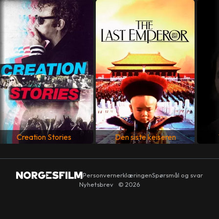
Christopher Young
MANUS
Jon Amiel
,
John Collee
LAND
Storbritannia
SPRÅK
Engelsk
Creation Stories
Den siste keiseren
Personvernerklæringen
Spørsmål og svar
Nyhetsbrev
© 2026