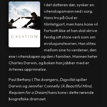
I det datteren dør, synker en
vitenskapsmann ned i sorg.
Hans tro på Gud er
tilintetgjort, men hans kone vil
fortsatt ikke at han skal skrive
ferdig sitt store verk som om
evolusjonsteorien. Han slites
mellom sine to verdener, den
ene i vitenskapen og den i familien. Mannen heter
Charles Darwin, og boken han jobber med er
Artenes opprinnelse.
Paul Bettany (
The Avengers, Dogville
) spiller
Darwin og Jennifer Connelly
(A Beautiful Mind,
Requiem for a Dream)
hans kone i dette rørende
biografiske dramaet.