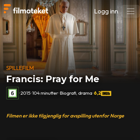
Logg inn
SPILLEFILM
Francis: Pray for Me
•
2015
•
104 minutter
•
Biografi, drama
•
6,2
Filmen er ikke tilgjenglig for avspilling utenfor Norge