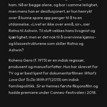
ham. Nå er begge alene, og bor i samme leilighet,
men mens han er desillusjonert, er hun henrykt
over å kunne spare opp penger til å ta en
utdannelse. «Livet er ikke over ennå, sir», sier
Ratna til Ashwin. Til slutt vekkes hans livsgnist og
kjærlighet, men er det nok til å overvinne kjønns-
og klassestrukturene som skiller Ratna og
Ashwin?
Rohena Gera (f. 1973) er en indisk regissør,
produsent og manusforfatter. Hun har skrevet for
TV og er best kjent for dokumentarfilmen
What’s
Love Got To Do With It?
(2013) om indisk
familiepolitikk.
Sir
er hennes første fiksjonsfilm og
hadde premiere under Cannes-festivalen i 2018.