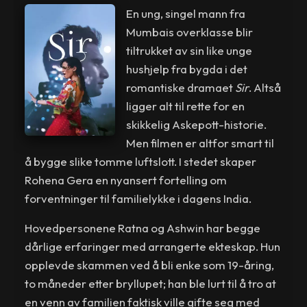
En ung, singel mann fra
Mumbais overklasse blir
tiltrukket av sin like unge
hushjelp fra bygda i det
romantiske dramaet
Sir
. Altså
ligger alt til rette for en
skikkelig Askepott-historie.
Men filmen er altfor smart til
å bygge slike tomme luftslott. I stedet skaper
Rohena Gera en nyansert fortelling om
forventninger til familielykke i dagens India.
Hovedpersonene Ratna og Ashwin har begge
dårlige erfaringer med arrangerte ekteskap. Hun
opplevde skammen ved å bli enke som 19-åring,
to måneder etter bryllupet; han ble lurt til å tro at
en venn av familien faktisk ville gifte seg med