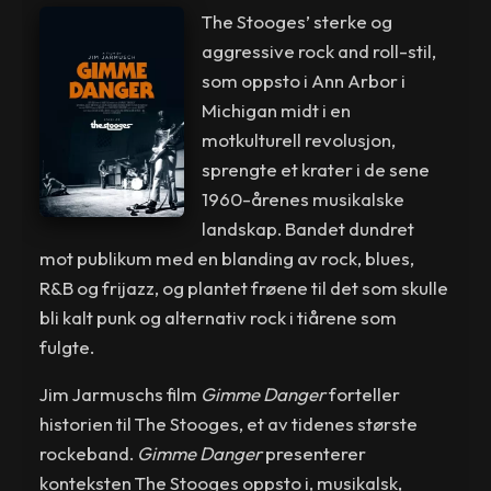
The Stooges’ sterke og
aggressive rock and roll-stil,
som oppsto i Ann Arbor i
Michigan midt i en
motkulturell revolusjon,
sprengte et krater i de sene
1960-årenes musikalske
landskap. Bandet dundret
mot publikum med en blanding av rock, blues,
R&B og frijazz, og plantet frøene til det som skulle
bli kalt punk og alternativ rock i tiårene som
fulgte.
Jim Jarmuschs film
Gimme Danger
forteller
historien til The Stooges, et av tidenes største
rockeband.
Gimme Danger
presenterer
konteksten The Stooges oppsto i, musikalsk,