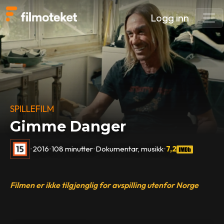
Logg inn
SPILLEFILM
Gimme Danger
•
2016
•
108 minutter
•
Dokumentar, musikk
•
7,2
Filmen er ikke tilgjenglig for avspilling utenfor Norge