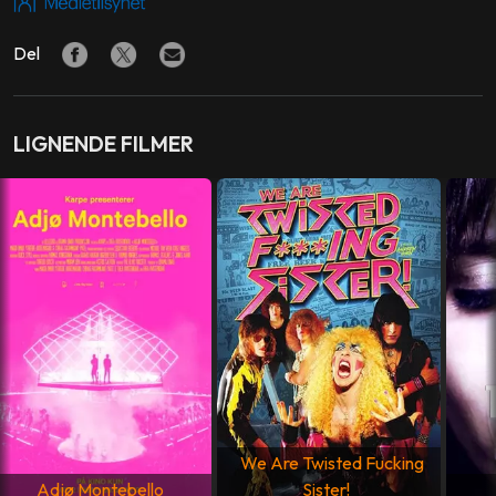
PRODUSENT
Carter Logan
,
Jose Ibanez
,
Fernando Sulichin
Del
PRODUKSJONSSELSKAP
Low Mind Films
,
New Element Media
LIGNENDE FILMER
FOTO
Tom Krueger
MANUS
Jim Jarmusch
MEDVIRKENDE
Iggy Pop
,
Danny Fields
,
James Williamson
,
Steve
Mackay
,
Matt Watt
LAND
USA
We Are Twisted Fucking
SPRÅK
Adjø Montebello
Sister!