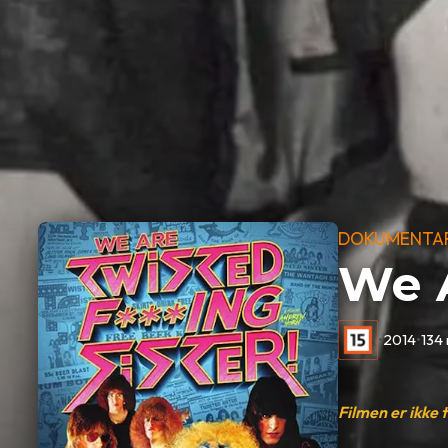
DOKUMENTA
We A
•
2014
•
134
Filmen er ikke 