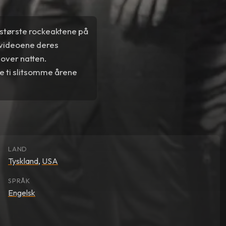
 største rockeaktene på
kvideoene deres
 over natten.
e ti slitsomme årene
LAND
Tyskland
,
USA
SPRÅK
Engelsk