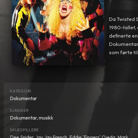
Da Twisted S
1980-tallet
definerte en
Dokumentare
som førte ti
KATEGORI
Dokumentar
SJANGER
Dokumentar, musikk
SKUESPILLERE
Dee Snider
,
Jay Jay French
,
Eddie 'Fingers' Ojeda
,
Mark