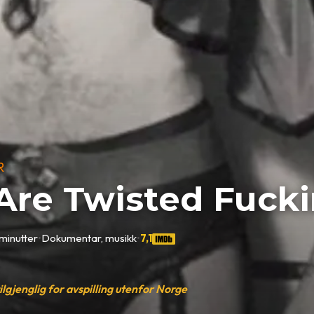
R
re Twisted Fuckin
 minutter
•
Dokumentar, musikk
•
7,1
tilgjenglig for avspilling utenfor Norge