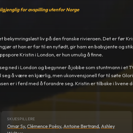
tilgjenglig for avspilling utenfor Norge
t bekymringsløst liv på den franske rivieraen. Det er før Kris
gjør at han er far til en nyfødt, gir ham en babyjente og st
ppspore Kristin i London, er hun umulig å finne.
seg ned i London og begynner å jobbe som stuntmann i et T
 seg å være en kjærlig, men ukonvensjonell far til søte Glor
sen er i ferd med å forandre seg. Kristin er tilbake i livene 
SKUESPILLERE
Omar Sy
,
Clémence Poésy
,
Antoine Bertrand
,
Ashley