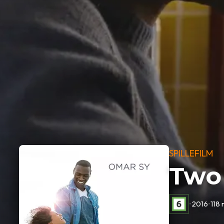
SPILLEFILM
Two 
•
2016
•
118 