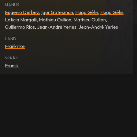
MANUS
Eugenio Derbez
,
Igor Gotesman
,
Hugo Gélin
,
Hugo Gélin
,
Leticia Margalli
,
Mathieu Oullion
,
Mathieu Oullion
,
Guillermo Ríos
,
Jean-André Yerles
,
Jean-André Yerles
LAND
Frankrike
SPRÅK
Fransk