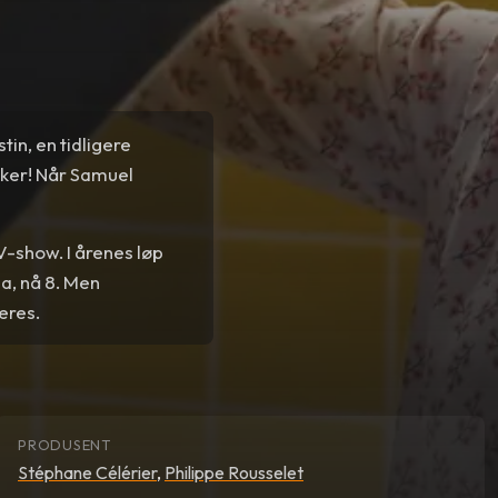
tin, en tidligere
ikker! Når Samuel
V-show. I årenes løp
ia, nå 8. Men
deres.
PRODUSENT
Stéphane Célérier
,
Philippe Rousselet