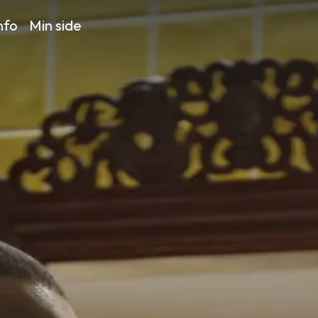
nfo
Min side