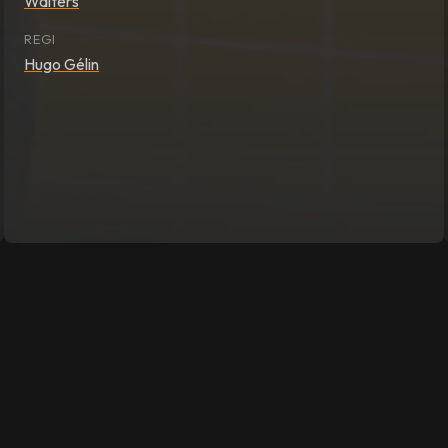
Walters
REGI
Hugo Gélin