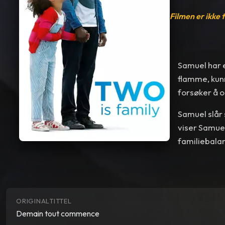
Filmen er ikke 
Samuel har e
flamme, kunn
forsøker å o
Samuel slår 
viser Samuel
familiebalan
ORIGINALTITTEL
Demain tout commence