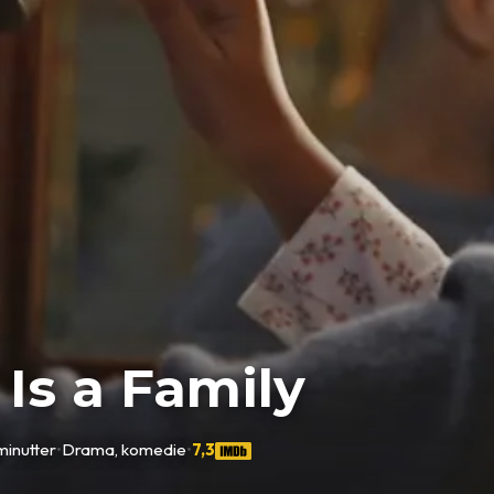
Is a Family
minutter
•
Drama, komedie
•
7,3