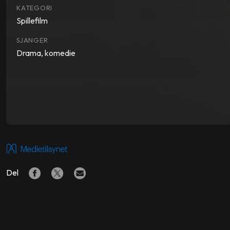
KATEGORI
Spillefilm
SJANGER
Drama, komedie
Del
LIGNENDE FILMER