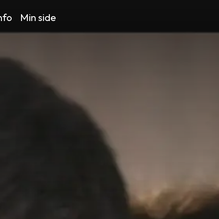
nfo
Min side