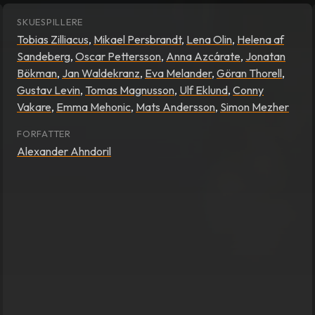
SKUESPILLERE
Tobias Zilliacus
,
Mikael Persbrandt
,
Lena Olin
,
Helena af
n
er basert på Lars Keplers bestselgende debutroman fra 2
Sandeberg
,
Oscar Pettersson
,
Anna Azcárate
,
Jonatan
ler var et psevdonym for forfatterparet Alexander og Alex
Bökman
,
Jan Waldekranz
,
Eva Melander
,
Göran Thorell
,
tår Lasse Hallström, en av få svenske regissører som har o
Gustav Levin
,
Tomas Magnusson
,
Ulf Eklund
,
Conny
se. Gjennombruddet kom med magiske og Oscar-nominerte "
Vakare
,
Emma Mehonic
,
Mats Andersson
,
Simon Mezher
te seg i USA med filmer som "Hva er det med Gilbert Grape
FORFATTER
Alexander Ahndoril
n" er valgt ut som Sveriges kandidat til Oscar-utdelingen i 20