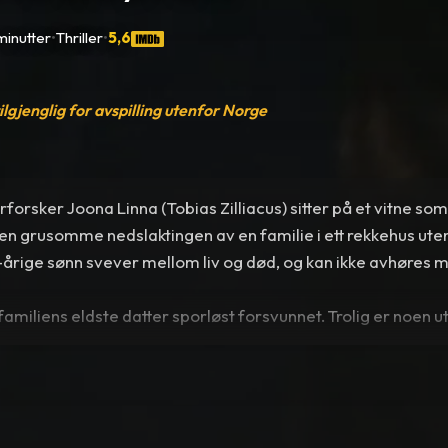
minutter
•
Thriller
•
5,6
tilgjenglig for avspilling utenfor Norge
rforsker Joona Linna (Tobias Zilliacus) sitter på et vitne som
n grusomme nedslaktingen av en familie i ett rekkehus uten
-årige sønn svever mellom liv og død, og kan ikke avhøres 
familiens eldste datter sporløst forsvunnet. Trolig er noen u
 Joona Linna frykter at datteren bli morderens neste offer. I
nna den omstridte hypnotisøren Erik Bark (Mikael Persbrandt)
 overlevende vitnet gjennom hypnose. Når Erik sier ja bryter
hypnotisere, og en livsfarlig reise inn i underbevissthetens