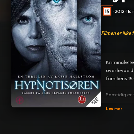
•
2012
•
116 
Filmen er ikke 
Kriminalette
overlevde de
familiens 15
Samtidig er 
familien, og
Les mer
overtaler Li
frem til det
aldri mer å 