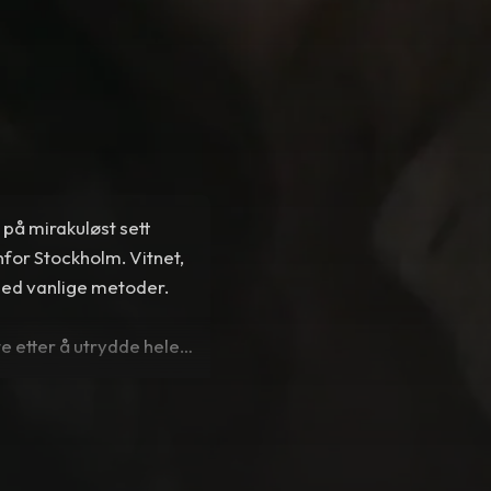
 på mirakuløst sett
for Stockholm. Vitnet,
med vanlige metoder.
te etter å utrydde hele
 sin kamp mot klokken
 til å forsøke å nå
 han sitt gamle løfte om
 bunnløse mørke er ved