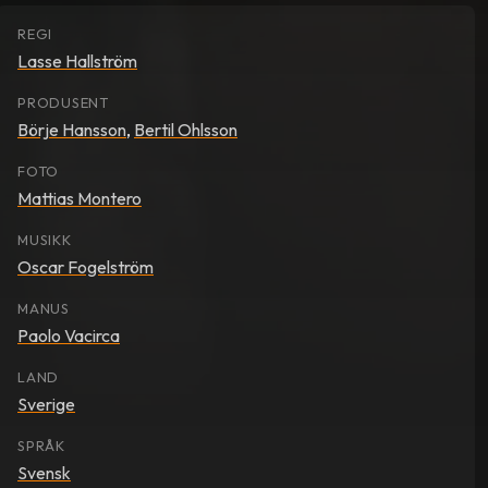
REGI
Lasse Hallström
009. Senere ble det
andra Coelho Ahndoril.
PRODUSENT
ppnådd internasjonal
Börje Hansson
,
Bertil Ohlsson
Mitt liv som hund" før
FOTO
", Siderhusreglene"og
Mattias Montero
MUSIKK
Oscar Fogelström
13.
MANUS
Paolo Vacirca
LAND
Sverige
SPRÅK
Svensk