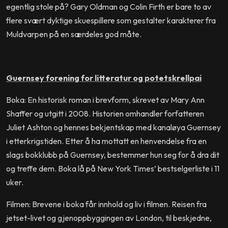
egentlig stole på? Gary Oldman og Colin Firth er bare to av
flere svært dyktige skuespillere som gestalter karakterer fra
Muldvarpen på en særdeles god måte.
Guernsey forening for litteratur og potetskrellpai
Boka: En historisk roman i brevform, skrevet av Mary Ann
Shaffer og utgitt i 2008. Historien omhandler forfatteren
Juliet Ashton og hennes bekjentskap med kanaløya Guernsey
i etterkrigstiden. Etter å ha mottatt en henvendelse fra en
slags bokklubb på Guernsey, bestemmer hun seg for å dra dit
og treffe dem. Boka lå på New York Times’ bestselgerliste i 11
uker.
Filmen: Brevene i boka får innhold og liv i filmen. Reisen fra
jetset-livet og gjenoppbyggingen av London, til beskjedne,