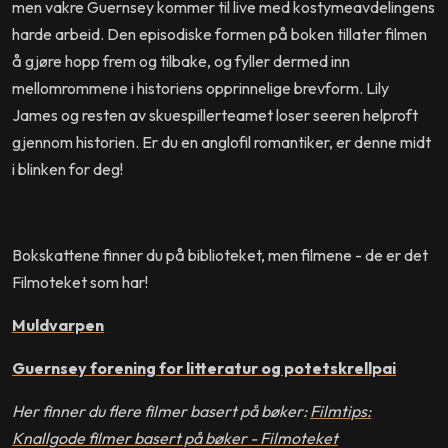
men vakre Guernsey kommer til live med kostymeavdelingens
harde arbeid. Den episodiske formen på boken tillater filmen
å gjøre hopp frem og tilbake, og fyller dermed inn
mellomrommene i historiens opprinnelige brevform. Lily
James og resten av skuespillerteamet loser seeren helproft
gjennom historien. Er du en anglofil romantiker, er denne midt
i blinken for deg!
Bokskattene finner du på biblioteket, men filmene - de er det
Filmoteket som har!
Muldvarpen
Guernsey forening for litteratur og potetskrellpai
Her finner du flere filmer basert på bøker:
Filmtips:
Knallgode filmer basert på bøker - Filmoteket