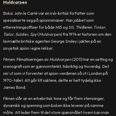
Muldvarpen
Boka: John le Carré var en irsk-britisk forfatter som
spesialiserte seg på spionromaner. Han jobbet som
etterretningsoffiser for både MI5 og SIS. Thrilleren
Tinker,
Tailor, Soldier, Spy
(
Muldvarpen
) fra 1974 er historien om den
lavmælte britiske agenten George Smiley i jakten på en
sovjetisk spion i egne rekker.
Filmen: Filmatiseringen av
Muldvarpen
(2011) har en setting og
scenografi som er gjennomtenkt, tidsriktig og troverdig. Det
ser ut som vi forventer at spion-verdenen så ut i London på
1970-tallet. Alt går litt saktere, dette er helt tydelig ikke
James Bond.
Filmen slår an en erkebritisk tone og får frem stemninger,
dynamikk og spenning som boken ikke leverer på samme
måte. Alt leder frem til det store spørsmålet: hvem kan man