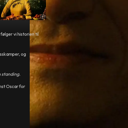
ølger vi historien til
åsskamper, og
n standing.
inst Oscar for