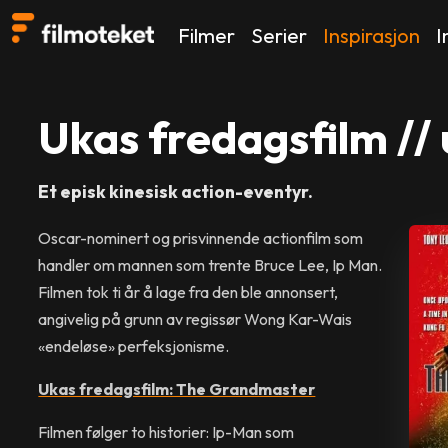
Filmer
Serier
Inspirasjon
I
Ukas fredagsfilm // 
Et episk kinesisk action-eventyr.
Oscar-nominert og prisvinnende actionfilm som
handler om mannen som trente Bruce Lee, Ip Man.
Filmen tok ti år å lage fra den ble annonsert,
angivelig på grunn av regissør Wong Kar-Wais
«endeløse» perfeksjonisme.
Ukas fredagsfilm: The Grandmaster
Filmen følger to historier: Ip-Man som