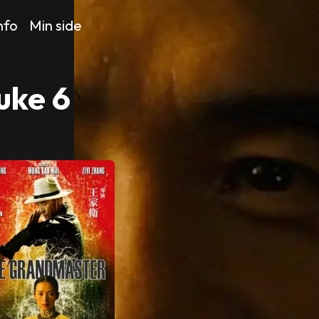
nfo
Min side
uke 6