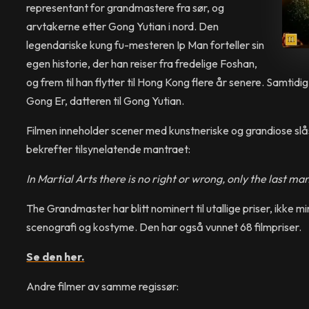
representant for grandmastere fra sør, og
arvtakerne etter Gong Yutian i nord. Den
legendariske kung fu-mesteren Ip Man forteller sin
egen historie, der han reiser fra fredelige Foshan,
og frem til han flytter til Hong Kong flere år senere. Samtidig f
Gong Er, datteren til Gong Yutian.
Filmen inneholder scener med kunstneriske og grandiose sl
bekrefter tilsynelatende mantraet:
In Martial Arts there is no right or wrong, only the last ma
The Grandmaster har blitt nominert til utallige priser, ikke m
scenografi og kostyme. Den har også vunnet 68 filmpriser.
Se den her.
Andre filmer av samme regissør: