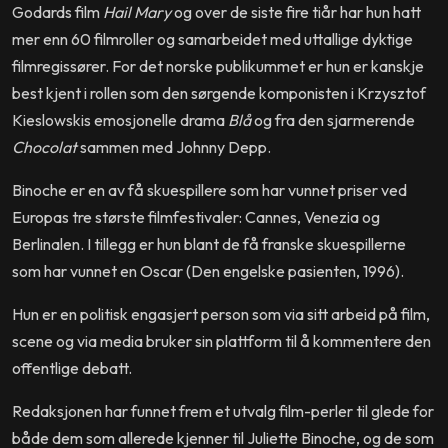
Godards film
Hail Mary
og over de siste fire tiår har hun hatt
mer enn 60 filmroller og samarbeidet med uttallige dyktige
filmregissører. For det norske publikummet er hun er kanskje
best kjent i rollen som den sørgende komponisten i Krzysztof
Kieslowskis emosjonelle drama
Blå
og fra den sjarmerende
Chocolat
sammen med Johnny Depp.
Binoche er en av få skuespillere som har vunnet priser ved
Europas tre største filmfestivaler: Cannes, Venezia og
Berlinalen. I tillegg er hun blant de få franske skuespillerne
som har vunnet en Oscar (Den engelske pasienten, 1996).
Hun er en politisk engasjert person som via sitt arbeid på film,
scene og via media bruker sin plattform til å kommentere den
offentlige debatt.
Redaksjonen har funnet frem et utvalg film-perler til glede for
både dem som allerede kjenner til Juliette Binoche, og de som