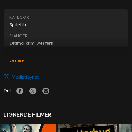
KATEGORI
Spillefilm
SJANGER
Drama, krim, western
SKUESPILLERE
Les mer
Jake Gyllenhaal
,
Joaquin Phoenix
,
John C. Reilly
,
Riz
Ahmed
FORFATTER
Del
Patrick DeWitt
REGI
Jacques Audiard
LIGNENDE FILMER
PRODUSENT