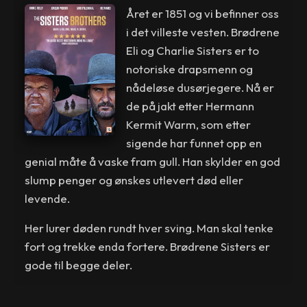
Året er 1851 og vi befinner oss
i det villeste vesten. Brødrene
Eli og Charlie Sisters er to
notoriske drapsmenn og
nådeløse dusørjegere. Nå er
de på jakt etter Hermann
Kermit Warm, som etter
sigende har funnet opp en
genial måte å vaske fram gull. Han skylder en god
slump penger og ønskes utlevert død eller
levende.
Her lurer døden rundt hver sving. Man skal tenke
fort og trekke enda fortere. Brødrene Sisters er
gode til begge deler.