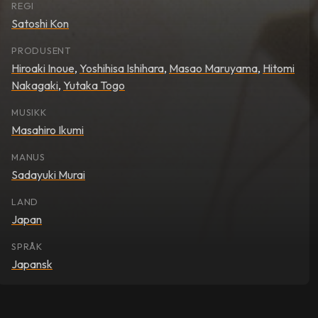
REGI
Satoshi Kon
PRODUSENT
Hiroaki Inoue
,
Yoshihisa Ishihara
,
Masao Maruyama
,
Hitomi
Nakagaki
,
Yutaka Togo
MUSIKK
Masahiro Ikumi
MANUS
Sadayuki Murai
LAND
Japan
SPRÅK
Japansk