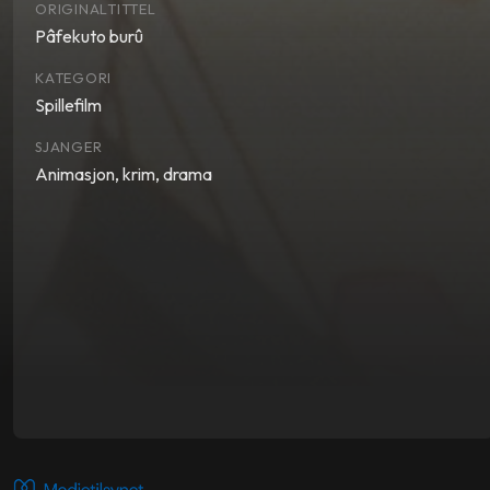
ORIGINALTITTEL
Pâfekuto burû
KATEGORI
Spillefilm
SJANGER
Animasjon, krim, drama