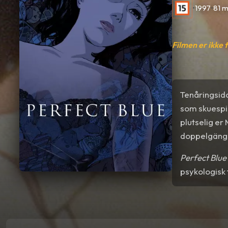
•
1997
•
81 m
Filmen er ikke 
Tenåringsido
som skuespil
plutselig er
doppelgäng
Perfect Blue
psykologisk 