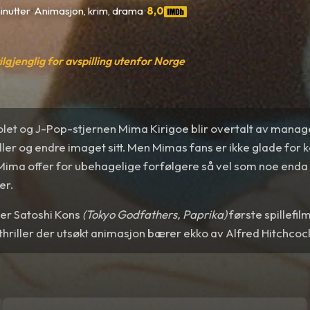
inutter
•
Animasjon, krim, drama
•
8,0
tilgjenglig for avspilling utenfor Norge
let og J-Pop-stjernen Mima Kirigoe blir overtalt av manage
ler og endre imaget sitt. Men Mimas fans er ikke glade for 
 Mima offer for ubehagelige forfølgere så vel som noe enda
er.
er Satoshi Kons
(Tokyo Godfathers, Paprika)
første spillefil
thriller der utsøkt animasjon bærer ekko av Alfred Hitchcoc