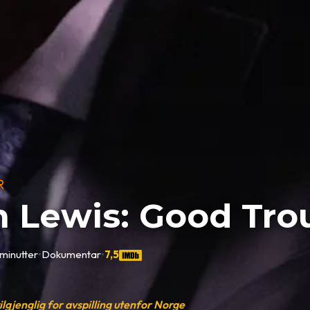
R
 Lewis: Good Tro
minutter
•
Dokumentar
•
7,5
tilgjenglig for avspilling utenfor Norge