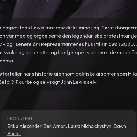
 kjempet John Lewis mot rasediskriminering. Først i borger
 han var med og organiserte den legendariske protestmars
 og i senere år i Representantenes hus i til sin død i 2020.
de svake og de utsatte, og har kjempet side om side med båd
Obama.
e
forteller hans historie gjennom politiske giganter som Hilar
eto O’Rourke og selvsagt John Lewis selv.
PRODUSENT
Erika Alexander
,
Ben Arnon
,
Laura Michalchyshyn
,
Dawn
Porter