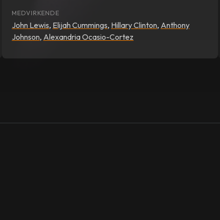
MEDVIRKENDE
John Lewis
,
Elijah Cummings
,
Hillary Clinton
,
Anthony
Johnson
,
Alexandria Ocasio-Cortez