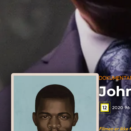
DOKUMENTA
John
•
2020
•
96 
Filmen er ikke 