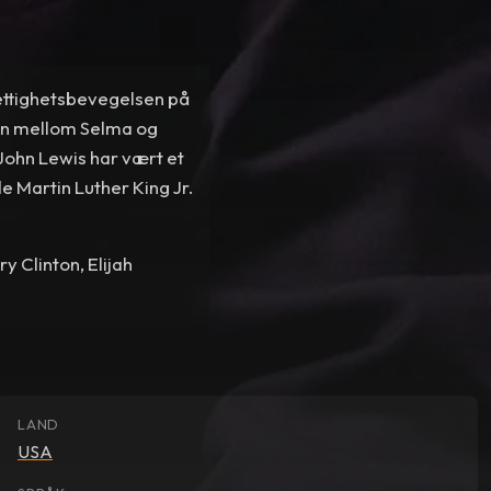
rettighetsbevegelsen på
jen mellom Selma og
 John Lewis har vært et
e Martin Luther King Jr.
y Clinton, Elijah
LAND
USA