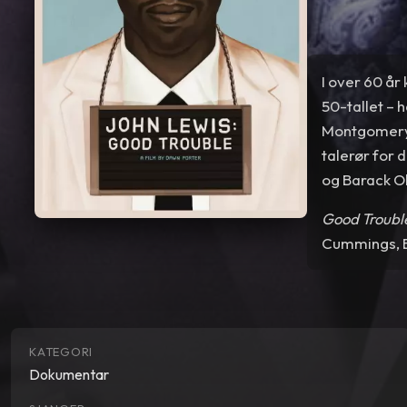
I over 60 år
50-tallet –
Montgomery –
talerør for 
og Barack 
Good Troubl
Cummings, B
KATEGORI
Dokumentar