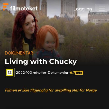
Logg inn
DOKUMENTAR
Living with Chucky
•
2022
•
100 minutter
•
Dokumentar
•
6,7
Filmen er ikke tilgjenglig for avspilling utenfor Norge