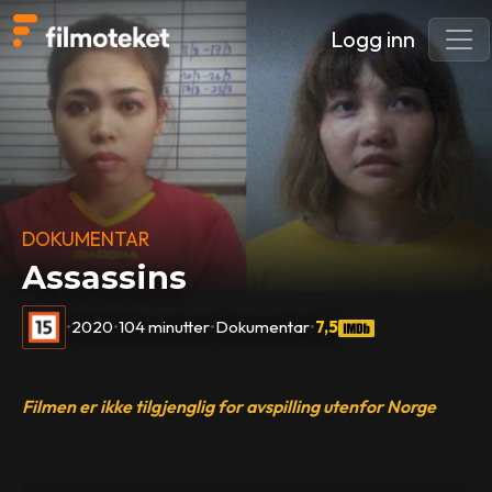
Logg inn
DOKUMENTAR
Assassins
•
2020
•
104 minutter
•
Dokumentar
•
7,5
Filmen er ikke tilgjenglig for avspilling utenfor Norge