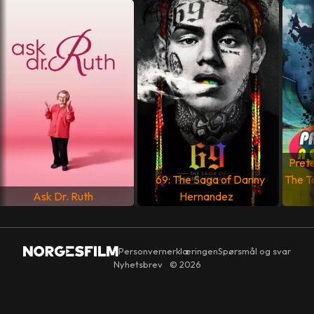
USA
SPRÅK
Engelsk
,
Japansk
,
Koreansk
Pret
69: The Saga of Danny
The T
Ask Dr. Ruth
Hernandez
Personvernerklæringen
Spørsmål og svar
Nyhetsbrev
© 2026