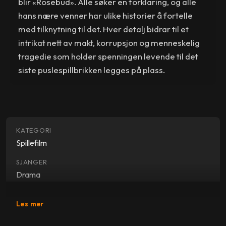
blir «Rosebud». Alle søker en forklaring, og alle
hans nære venner har ulike historier å fortelle
med tilknytning til det. Hver detalj bidrar til et
intrikat nett av makt, korrupsjon og menneskelig
tragedie som holder spenningen levende til det
siste puslespillbrikken legges på plass.
KATEGORI
Spillefilm
SJANGER
Drama
SKUESPILLERE
Les mer
Orson Welles
,
Joseph Cotten
,
Dorothy Comingore
,
Ray
Collins
,
George Coulouris
,
Agnes Moorehead
,
Paul