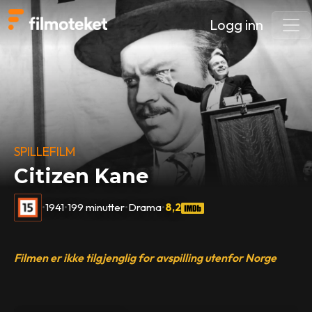
Logg inn
SPILLEFILM
Citizen Kane
•
1941
•
199 minutter
•
Drama
•
8,2
Filmen er ikke tilgjenglig for avspilling utenfor Norge