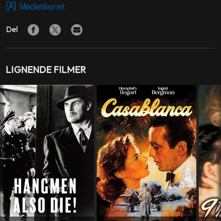
Stewart
,
Ruth Warrick
,
Erskine Sanford
,
William Alland
Del
REGI
Orson Welles
LAND
LIGNENDE FILMER
USA
SPRÅK
Engelsk