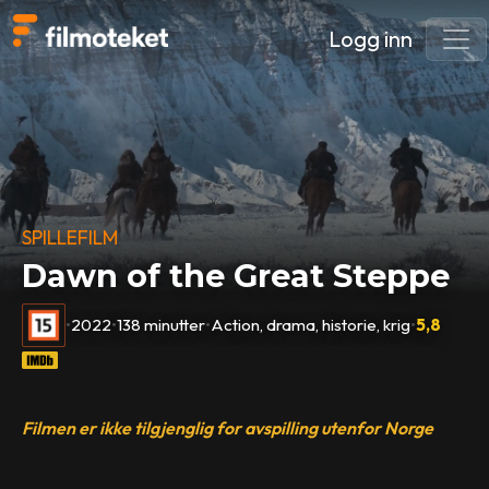
Logg inn
SPILLEFILM
Dawn of the Great Steppe
•
2022
•
138 minutter
•
Action, drama, historie, krig
•
5,8
Filmen er ikke tilgjenglig for avspilling utenfor Norge