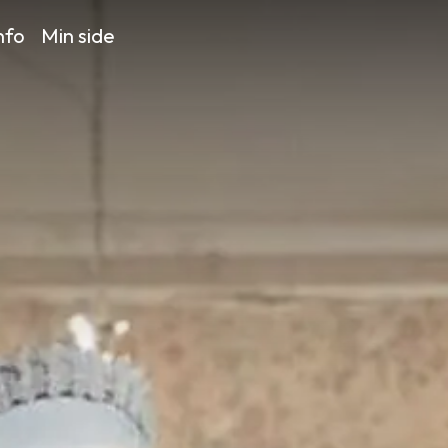
nfo
Min side