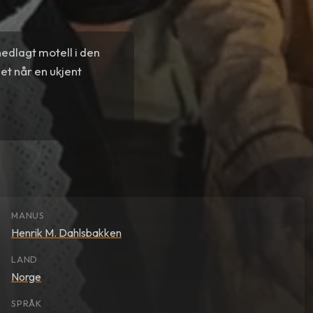
nedlagt motell i den
het når en ukjent
MANUS
Henrik M. Dahlsbakken
LAND
Norge
SPRÅK