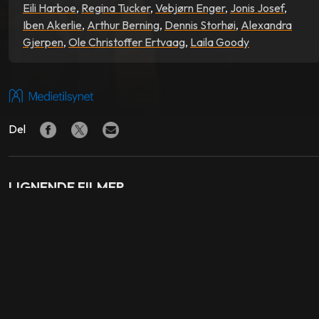
Eili Harboe
,
Regina Tucker
,
Vebjørn Enger
,
Jonis Josef
,
Iben Akerlie
,
Arthur Berning
,
Dennis Storhøi
,
Alexandra
Gjerpen
,
Ole Christoffer Ertvaag
,
Laila Goody
Del
LIGNENDE FILMER