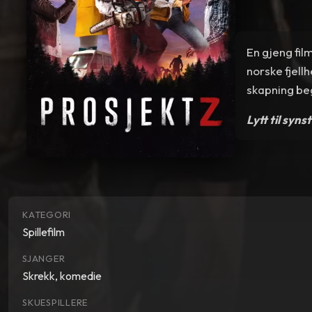
En gjeng fil
norske fjellh
skapning beg
Lytt til syns
KATEGORI
Spillefilm
SJANGER
Skrekk, komedie
SKUESPILLERE