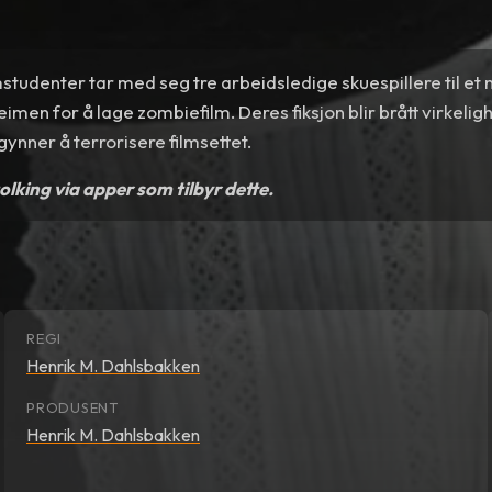
mstudenter tar med seg tre arbeidsledige skuespillere til et 
eimen for å lage zombiefilm. Deres fiksjon blir brått virkelig
ynner å terrorisere filmsettet.
tolking via apper som tilbyr dette.
REGI
Henrik M. Dahlsbakken
PRODUSENT
Henrik M. Dahlsbakken