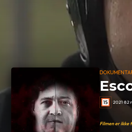
DOKUMENTA
Esco
•
2021
•
82 
Filmen er ikke 