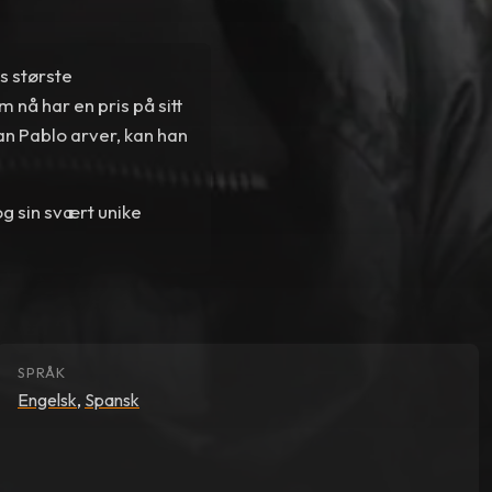
s største
nå har en pris på sitt
an Pablo arver, kan han
g sin svært unike
SPRÅK
Engelsk
,
Spansk