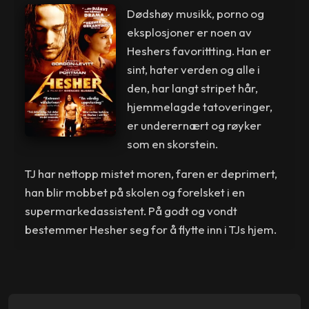
Dødshøy musikk, porno og
eksplosjoner er noen av
Heshers favorittting. Han er
sint, hater verden og alle i
den, har langt stripet hår,
hjemmelagde tatoveringer,
er underernært og røyker
som en skorstein.
TJ har nettopp mistet moren, faren er deprimert,
han blir mobbet på skolen og forelsket i en
supermarkedassistent. På godt og vondt
bestemmer Hesher seg for å flytte inn i TJs hjem.