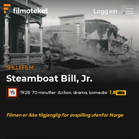
Logg inn
SPILLEFILM
Steamboat Bill, Jr.
•
1928
•
70 minutter
•
Action, drama, komedie
•
7,8
Filmen er ikke tilgjenglig for avspilling utenfor Norge