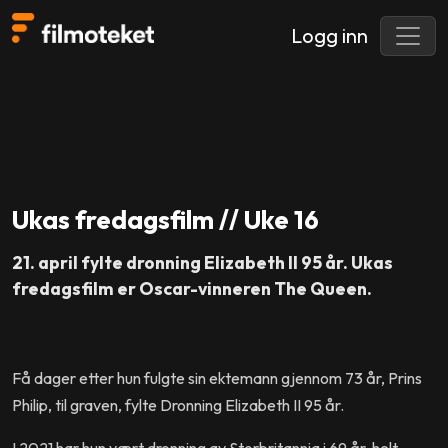
Logg inn
Ukas fredagsfilm // Uke 16
21. april fylte dronning Elizabeth II 95 år. Ukas
fredagsfilm er Oscar-vinneren The Queen.
Få dager etter hun fulgte sin ektemann gjennom 73 år, Prins
Philip, til graven, fylte Dronning Elizabeth II 95 år.
I 2021 har hun vært dronning av Storbritannia i 69 år, helt